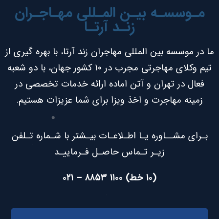
مـوسسـه بیـن المـللی مهـاجـران
زنـد آرتـا
ما در موسسه بین المللی مهاجران زند آرتا، با بهره گیری از
تیم وکلای مهاجرتی مجرب در ۱۰ کشور جهان، با دو شعبه
فعال در تهران و آتن اماده ارائه خدمات تخصصی در
زمینه مهاجرت و اخذ ویزا برای شما عزیزات هستیم.
بـرای مشــاوره یـا اطـلاعـات بیـشتر با شـماره تـلفن
زیـر تـماس حاصـل فـرماییـد
(۱۰ خط) ۱۱۰۰ ۸۸۵۳ – ۰۲۱