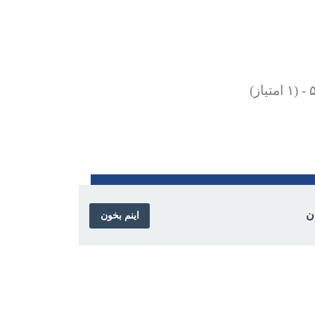
تیاز)
ن
اینم بخون