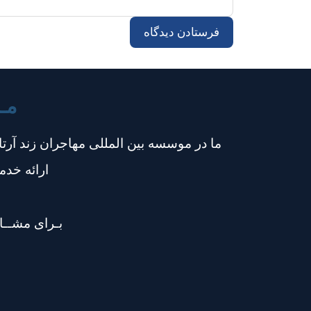
مـو
ارائه خد
بـرای مشــاو