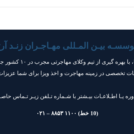
سسـه بیـن المـللی مهـاجـران زنـد آرت
ما در موسسه بین المللی م
مات تخصصی در زمینه مهاجرت و اخذ ویزا برای شما عزیزات
ره یـا اطـلاعـات بیـشتر با شـماره تـلفن زیـر تـماس حاصـ
(10 خط) ۱۱۰۰ ۸۸۵۳ – ۰۲۱