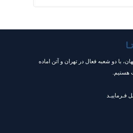
ـا
هاجران زند آرتا، با بهره گیری از تیم وکلای مهاجرتی مجرب در ۱۰ کشور جهان، با دو شعبه فعال در تهران و آتن اماده
 هستیم.
ل فـرماییـد